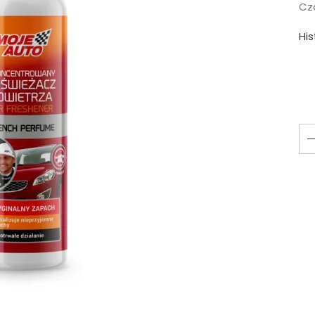
Cza
Hi