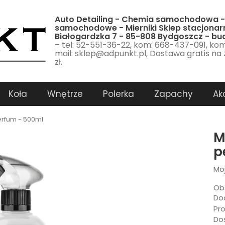
Auto Detailing - Chemia samochodowa -
samochodowe - Mierniki Sklep stacjonarn
Białogardzka 7 - 85-808 Bydgoszcz - b
– tel: 52-551-36-22, kom: 668-437-091, ko
mail: sklep@adpunkt.pl, Dostawa gratis na
zł.
Koła
Wnętrze
Polerka
Zapachy
Ak
erfum - 500ml
M
p
Mo
Ob
Dod
Pr
Do