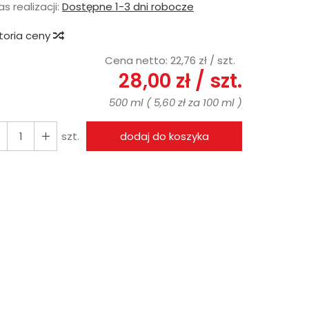
s realizacji:
Dostępne 1-3 dni robocze
storia ceny
Cena netto:
22,76 zł
/ szt.
28,00 zł
/ szt.
500 ml
(
5,60 zł
za
100 ml
)
szt.
dodaj do koszyka