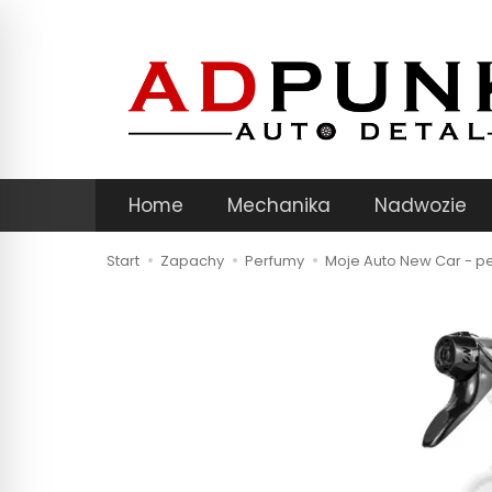
Home
Mechanika
Nadwozie
Start
Zapachy
Perfumy
Moje Auto New Car - p