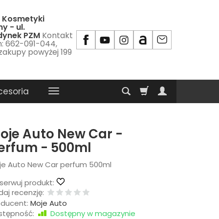
 Kosmetyki
y - ul.
udynek PZM
Kontakt
m: 662-091-044,
 zakupy powyżej 199
cesoria
oje Auto New Car -
erfum - 500ml
je Auto New Car perfum 500ml
serwuj produkt:
aj recenzję:
oducent:
Moje Auto
stępność:
Dostępny w magazynie