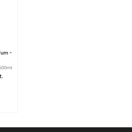
fum -
 500ml
t.
)