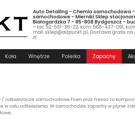
Auto Detailing - Chemia samochodowa -
samochodowe - Mierniki Sklep stacjonarn
Białogardzka 7 - 85-808 Bydgoszcz - b
– tel: 52-551-36-22, kom: 668-437-091, ko
mail: sklep@adpunkt.pl, Dostawa gratis na
zł.
Koła
Wnętrze
Polerka
Zapachy
Ak
 / odświeżacze samochodowe Foen oraz Fresso to kompoz
rze w celu odświeżenia. W samochodzie zapachy w płynie zale
łowe.