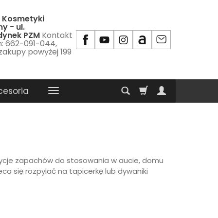
 Kosmetyki
y - ul.
udynek PZM
Kontakt
m: 662-091-044,
 zakupy powyżej 199
cesoria
ycje zapachów do stosowania w aucie, domu
ca się rozpylać na tapicerkę lub dywaniki