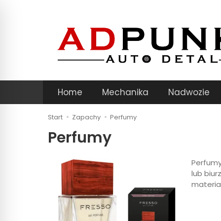
Home
Mechanika
Nadwozie
Start
Zapachy
Perfumy
Perfumy
Perfumy
lub biu
materia