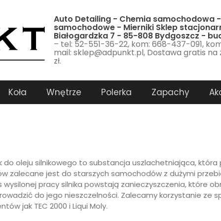
Auto Detailing - Chemia samochodowa -
samochodowe - Mierniki Sklep stacjonarn
Białogardzka 7 - 85-808 Bydgoszcz - b
– tel: 52-551-36-22, kom: 668-437-091, ko
mail: sklep@adpunkt.pl, Dostawa gratis na
zł.
Koła
Wnętrze
Polerka
Zapachy
Ak
 do oleju silnikowego to substancja uszlachetniająca, która 
w zalecane jest do starszych samochodów z dużymi przebi
 wysilonej pracy silnika powstają zanieczyszczenia, które ob
owadzić do jego nieszczelności. Zalecamy korzystanie z
tów jak TEC 2000 i Liqui Moly.