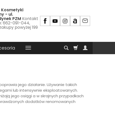
 Kosmetyki
y - ul.
udynek PZM
Kontakt
m: 662-091-044,
 zakupy powyżej 199
cesoria
poprawia jego działanie. Używanie takich
egami lub intensywnie eksploatowanych.
niżają jego osiągi a w skrajnych przypadkach
e sprawdzonych dodatków renomowanych