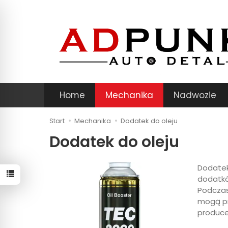
Home
Mechanika
Nadwozie
Start
Mechanika
Dodatek do oleju
Dodatek do oleju
Dodatek
dodatkó
Podczas
mogą pr
producen