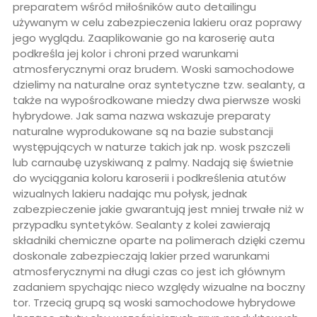
preparatem wśród miłośników auto detailingu
używanym w celu zabezpieczenia lakieru oraz poprawy
jego wyglądu. Zaaplikowanie go na karoserię auta
podkreśla jej kolor i chroni przed warunkami
atmosferycznymi oraz brudem. Woski samochodowe
dzielimy na naturalne oraz syntetyczne tzw. sealanty, a
także na wypośrodkowane miedzy dwa pierwsze woski
hybrydowe. Jak sama nazwa wskazuje preparaty
naturalne wyprodukowane są na bazie substancji
występujących w naturze takich jak np. wosk pszczeli
lub carnaubę uzyskiwaną z palmy. Nadają się świetnie
do wyciągania koloru karoserii i podkreślenia atutów
wizualnych lakieru nadając mu połysk, jednak
zabezpieczenie jakie gwarantują jest mniej trwałe niż w
przypadku syntetyków. Sealanty z kolei zawierają
składniki chemiczne oparte na polimerach dzięki czemu
doskonale zabezpieczają lakier przed warunkami
atmosferycznymi na długi czas co jest ich głównym
zadaniem spychając nieco względy wizualne na boczny
tor. Trzecią grupą są woski samochodowe hybrydowe