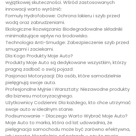
wyjątkowej skuteczności. Wśród zastosowanych
innowacji warto wyróżnić:
Formuły Hydrofobowe: Ochrona lakieru i szyb przed
wodą oraz zabrudzeniami.
Ekologiczne Rozwiązania: Biodegradowalne składniki
minimalizujące wpływ na środowisko.
Technologia Anti-Smudge: Zabezpieczenie szyb przed
smugami i zaciekami.
Dla Kogo Produkty Moje Auto?
Produkty Moje Auto są dedykowane wszystkim, którzy
pragną zadbać o swój pojazd:
Pasjonaci Motoryzacji: Dla osób, które samodzielnie
pielęgnują swoje auta.
Profesjonalne Myjnie i Warsztaty: Niezawodne produkty
dla biznesu motoryzacyjnego.
Użytkownicy Codzienni: Dla każdego, kto chce utrzymać
swoje auto w idealnym stanie.
Podsumowanie – Dlaczego Warto Wybrać Moje Auto?
Moje Auto to marka, która od lat udowadnia, że
pielęgnacja samochodu może być zarówno efektywna,
jak i prosta. Niezależnie od potrzeb – czy to mycie,