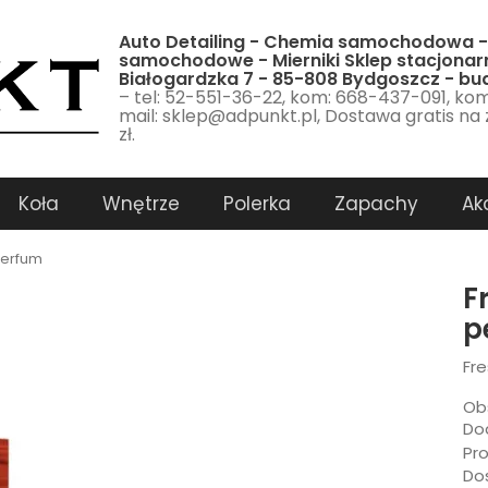
Auto Detailing - Chemia samochodowa -
samochodowe - Mierniki Sklep stacjonarn
Białogardzka 7 - 85-808 Bydgoszcz - b
– tel: 52-551-36-22, kom: 668-437-091, ko
mail: sklep@adpunkt.pl, Dostawa gratis na
zł.
Koła
Wnętrze
Polerka
Zapachy
Ak
perfum
F
p
Fr
Ob
Dod
Pr
Do