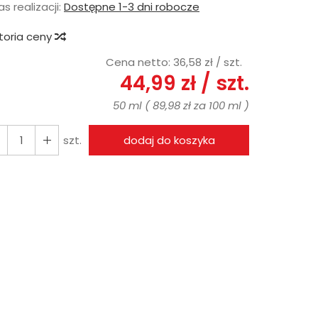
s realizacji:
Dostępne 1-3 dni robocze
storia ceny
Cena netto:
36,58 zł
/ szt.
44,99 zł
/ szt.
50 ml
(
89,98 zł
za
100 ml
)
szt.
dodaj do koszyka