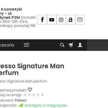
 Kosmetyki
y - ul.
udynek PZM
Kontakt
m: 662-091-044,
 zakupy powyżej 199
cesoria
resso Signature Man
erfum
esso Signature Man perfum
serwuj produkt:
aj recenzję:
oducent:
Fresso
stępność:
Dostępny w magazynie