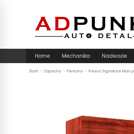
Home
Mechanika
Nadwozie
Start
Zapachy
Perfumy
Fresso Signature Man 