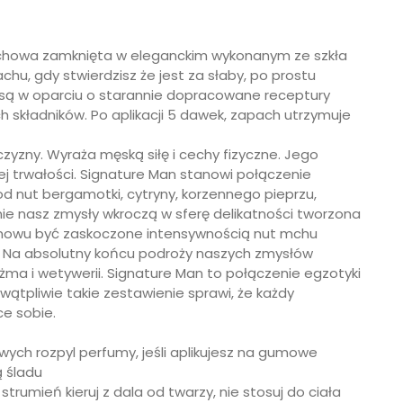
chowa zamknięta w eleganckim wykonanym ze szkła
chu, gdy stwierdzisz że jest za słaby, po prostu
e są w oparciu o starannie dopracowane receptury
h składników. Po aplikacji 5 dawek, zapach utrzymuje
yzny. Wyraża męską siłę i cechy fizyczne. Jego
j trwałości. Signature Man stanowi połączenie
 nut bergamotki, cytryny, korzennego pieprzu,
e nasz zmysły wkroczą w sferę delikatności tworzona
by znowu być zaskoczone intensywnością nut mchu
Na absolutny końcu podroży naszych zmysłów
iżma i wetywerii. Signature Man to połączenie egzotyki
ewątpliwie takie zestawienie sprawi, że każdy
e sobie.
ych rozpyl perfumy, jeśli aplikujesz na gumowe
ą śladu
trumień kieruj z dala od twarzy, nie stosuj do ciała