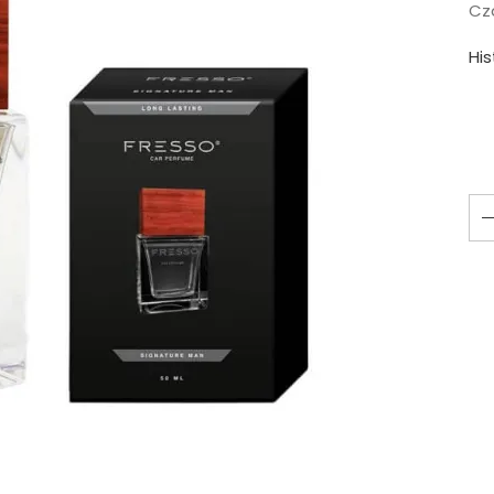
Cza
Hi