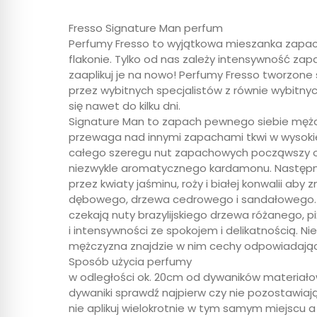
Fresso Signature Man perfum
Perfumy Fresso to wyjątkowa mieszanka zapa
flakonie. Tylko od nas zależy intensywność zapa
zaaplikuj je na nowo! Perfumy Fresso tworzon
przez wybitnych specjalistów z równie wybitnyc
się nawet do kilku dni.
Signature Man to zapach pewnego siebie mężcz
przewaga nad innymi zapachami tkwi w wysokie
całego szeregu nut zapachowych począwszy od
niezwykle aromatycznego kardamonu. Następni
przez kwiaty jaśminu, roży i białej konwalii a
dębowego, drzewa cedrowego i sandałowego. 
czekają nuty brazylijskiego drzewa różanego, p
i intensywności ze spokojem i delikatnością. Ni
mężczyzna znajdzie w nim cechy odpowiadając
Sposób użycia perfumy
w odległości ok. 20cm od dywaników materiałow
dywaniki sprawdź najpierw czy nie pozostawiaj
nie aplikuj wielokrotnie w tym samym miejscu a s