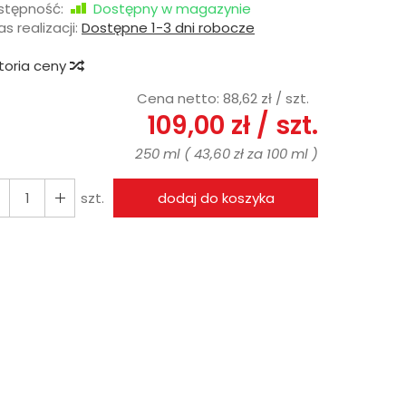
stępność:
Dostępny w magazynie
s realizacji:
Dostępne 1-3 dni robocze
storia ceny
Cena netto:
88,62 zł
/ szt.
109,00 zł
/ szt.
250 ml
(
43,60 zł
za
100 ml
)
szt.
dodaj do koszyka