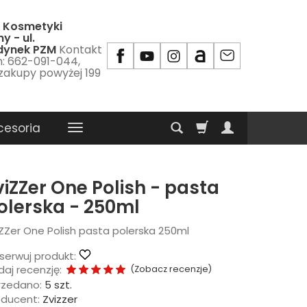
 Kosmetyki
y - ul.
udynek PZM
Kontakt
m: 662-091-044,
 zakupy powyżej 199
cesoria
viZZer One Polish - pasta
olerska - 250ml
ZZer One Polish pasta polerska 250ml
serwuj produkt:
aj recenzję:
(
Zobacz recenzje
)
rzedano:
5 szt.
oducent:
Zvizzer