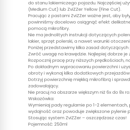
do stanu lakierniczego pojazdu. Najczęściej u
(Medium Cut) lub ZviZZer Yellow (Fine Cut).
Pracując z pastami ZviZZer ważne jest, aby b
powinniśmy docelowo osiągnąć efekt delikatnego
pomocą mikrofibry.
Nie ma jednolitych instrukcji dotyczących poler
lakier, sprzęt polerski, a nawet warunki otoczeni
Poniżej przedstawimy kilka zasad dotyczących
Zwróć uwagę na krawędzie. Najlepiej dobrze je
Rozpocznij pracę przy niższych prędkościach, n
Po dokładnym wypracowaniu powierzchni i uzysk
obroty i wykonaj kilka dodatkowych przejazdów
Dotrzyj powierzchnię miękką mikrofibrą i spraw
zadowalający.
Nie pracuj na obszarze większym niż 6x do 8x r
Wskazówka:
Wymieniaj pady regularnie po 1-2 elementach,
wydajność oraz powoduje zwiększone pylenie 
Stosując system ZviZZer – oszczędzasz czas!
Pojemność: 250ml