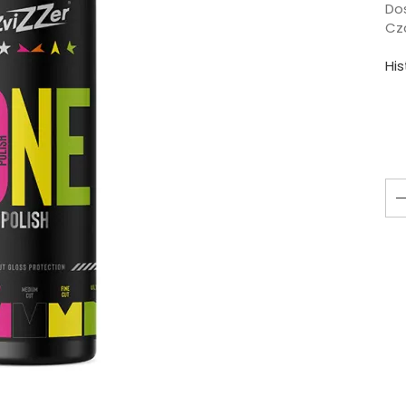
Do
Cza
Hi