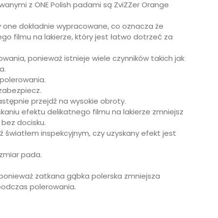
żywanymi z ONE Polish padami są ZviZZer Orange
yły one dokładnie wypracowane, co oznacza że
 filmu na lakierze, który jest łatwo dotrzeć za
owania, ponieważ istnieje wiele czynników takich jak
a.
 polerowania.
 zabezpiecz.
astępnie przejdź na wysokie obroty.
aniu efektu delikatnego filmu na lakierze zmniejsz
 bez docisku.
dź światłem inspekcyjnym, czy uzyskany efekt jest
ozmiar pada.
 ponieważ zatkana gąbka polerska zmniejsza
podczas polerowania.