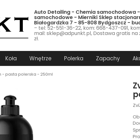
Auto Detailing - Chemia samochodowa -
samochodowe - Mierniki Sklep stacjonarn
Białogardzka 7 - 85-808 Bydgoszcz - b
– tel: 52-551-36-22, kom: 668-437-091, ko
mail: sklep@adpunkt.pl, Dostawa gratis na
zł.
Koła
Wnętrze
Polerka
Zapachy
Ak
h - pasta polerska - 250ml
Z
p
Zvi
Ob
Dod
Sp
Pr