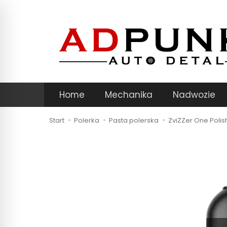
Home
Mechanika
Nadwozie
Start
Polerka
Pasta polerska
ZviZZer One Polis