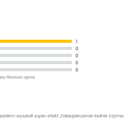
1
0
0
0
0
aby filtorwać opinie
adem wyszedł super efekt. Zabezpieczenie ładnie trzyma.