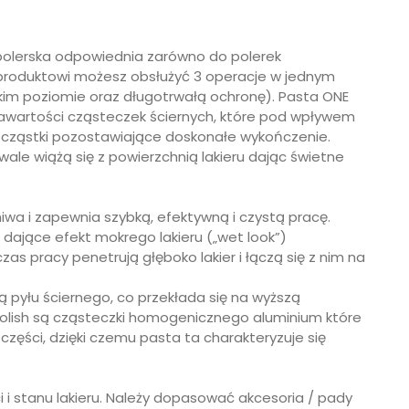
 polerska odpowiednia zarówno do polerek
u produktowi możesz obsłużyć 3 operacje w jednym
okim poziomie oraz długotrwałą ochronę). Pasta ONE
zawartości cząsteczek ściernych, które pod wpływem
e cząstki pozostawiające doskonałe wykończenie.
ale wiążą się z powierzchnią lakieru dając świetne
a i zapewnia szybką, efektywną i czystą pracę.
 dające efekt mokrego lakieru („wet look”)
s pracy penetrują głęboko lakier i łączą się z nim na
ą pyłu ściernego, co przekłada się na wyższą
olish są cząsteczki homogenicznego aluminium które
zęści, dzięki czemu pasta ta charakteryzuje się
 i stanu lakieru. Należy dopasować akcesoria / pady