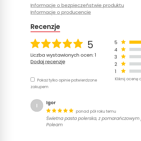
Informacje o bezpieczeństwie produktu
Informacje o producencie
Recenzje
5
5
4
Liczba wystawionych ocen: 1
3
Dodaj recenzję
2
1
Kliknij ocenę 
Pokaż tylko opinie potwierdzone
zakupem
Igor
I
ponad pół roku temu
Świetna pasta polerska, z pomarańczowym p
Poleam