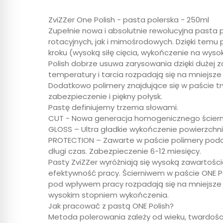
ZviZZer One Polish - pasta polerska - 250ml
Zupełnie nowa i absolutnie rewolucyjna pasta
rotacyjnych, jak i mimośrodowych. Dzięki tem
kroku (wysoką siłę cięcia, wykończenie na wys
Polish dobrze usuwa zarysowania dzięki dużej 
temperatury i tarcia rozpadają się na mniejsz
Dodatkowo polimery znajdujące się w paście trw
zabezpieczenie i piękny połysk.
Pastę definiujemy trzema słowami.
CUT - Nowa generacja homogenicznego ścierniw
GLOSS – Ultra gładkie wykończenie powierzchni
PROTECTION – Zawarte w paście polimery podcza
długi czas. Zabezpieczenie 6-12 miesięcy.
Pasty ZviZZer wyróżniają się wysoką zawartości
efektywność pracy. Ścierniwem w paście ONE P
pod wpływem pracy rozpadają się na mniejsze c
wysokim stopniem wykończenia.
Jak pracować z pastą ONE Polish?
Metoda polerowania zależy od wieku, twardości