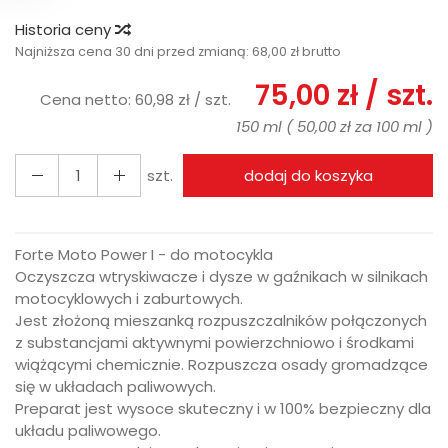
Historia ceny
Najniższa cena 30 dni przed zmianą:
68,00 zł brutto
75,00 zł
/ szt.
Cena netto:
60,98 zł
/ szt.
150 ml
(
50,00 zł
za
100 ml
)
szt.
dodaj do koszyka
Forte Moto Power I - do motocykla
Oczyszcza wtryskiwacze i dysze w gaźnikach w silnikach
motocyklowych i zaburtowych.
Jest złożoną mieszanką rozpuszczalników połączonych
z substancjami aktywnymi powierzchniowo i środkami
wiążącymi chemicznie. Rozpuszcza osady gromadzące
się w układach paliwowych.
Preparat jest wysoce skuteczny i w 100% bezpieczny dla
układu paliwowego.