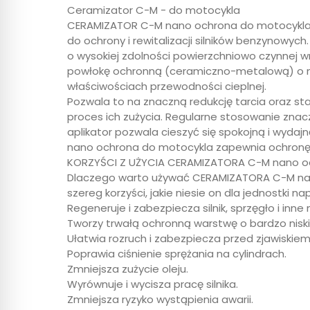
Ceramizator C-M - do motocykla
CERAMIZATOR C-M nano ochrona do motocykla to
do ochrony i rewitalizacji silników benzynowyc
o wysokiej zdolności powierzchniowo czynnej wn
powłokę ochronną (ceramiczno-metalową) o ni
właściwościach przewodności cieplnej.
Pozwala to na znaczną redukcję tarcia oraz st
proces ich zużycia. Regularne stosowanie zna
aplikator pozwala cieszyć się spokojną i wydaj
nano ochrona do motocykla zapewnia ochronę 
KORZYŚCI Z UŻYCIA CERAMIZATORA C-M nano o
Dlaczego warto używać CERAMIZATORA C-M nan
szereg korzyści, jakie niesie on dla jednostki n
Regeneruje i zabezpiecza silnik, sprzęgło i i
Tworzy trwałą ochronną warstwę o bardzo niskic
Ułatwia rozruch i zabezpiecza przed zjawiski
Poprawia ciśnienie sprężania na cylindrach.
Zmniejsza zużycie oleju.
Wyrównuje i wycisza pracę silnika.
Zmniejsza ryzyko wystąpienia awarii.