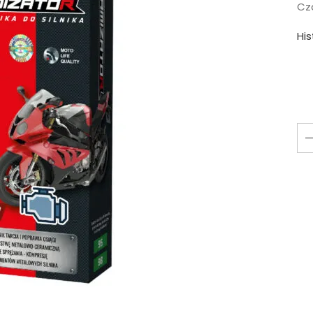
Cza
Hi