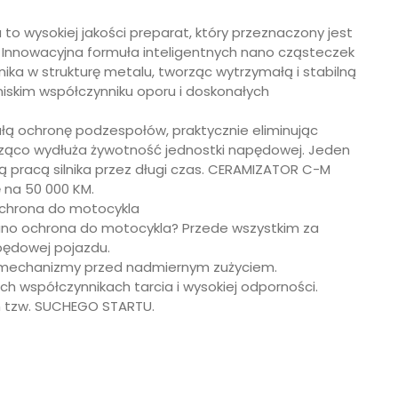
 wysokiej jakości preparat, który przeznaczony jest
h. Innowacyjna formuła inteligentnych nano cząsteczek
ika w strukturę metalu, tworząc wytrzymałą i stabilną
skim współczynniku oporu i doskonałych
ałą ochronę podzespołów, praktycznie eliminując
cząco wydłuża żywotność jednostki napędowej. Jeden
ną pracą silnika przez długi czas. CERAMIZATOR C-M
na 50 000 KM.
chrona do motocykla
o ochrona do motocykla? Przede wszystkim za
apędowej pojazdu.
nne mechanizmy przed nadmiernym zużyciem.
h współczynnikach tarcia i wysokiej odporności.
em tzw. SUCHEGO STARTU.