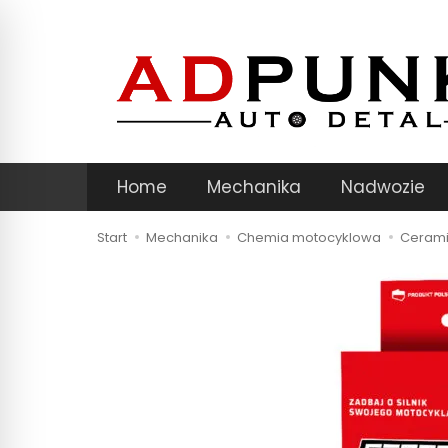
Home
Mechanika
Nadwozie
Start
Mechanika
Chemia motocyklowa
Cerami