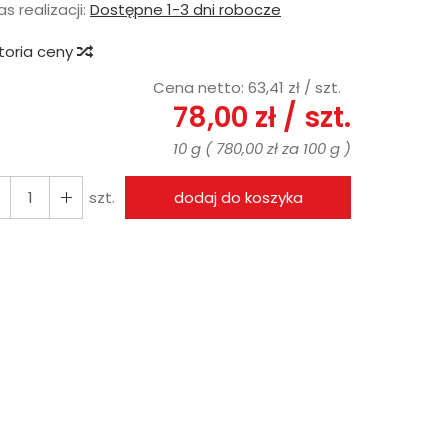
s realizacji:
Dostępne 1-3 dni robocze
storia ceny
Cena netto:
63,41 zł
/ szt.
78,00 zł
/ szt.
10 g
(
780,00 zł
za
100 g
)
szt.
dodaj do koszyka