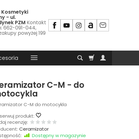
 Kosmetyki
y - ul.
udynek PZM
Kontakt
m: 662-091-044,
 zakupy powyżej 199
cesoria
eramizator C-M - do
otocykla
ramizator C-M do motocykla
serwuj produkt:
aj recenzję:
oducent:
Ceramizator
stępność:
Dostępny w magazynie