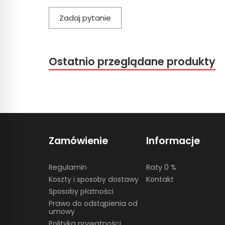
Zadaj pytanie
Ostatnio przeglądane produkty
Zamówienie
Informacje
Regulamin
Raty 0 %
Koszty i sposoby dostawy
Kontakt
Sposoby płatności
Prawo do odstąpienia od
umowy
Polityka prywatności