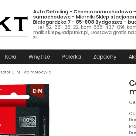
Auto Detailing - Chemia samochodowa -
samochodowe - Mierniki Sklep stacjonarn
Białogardzka 7 - 85-808 Bydgoszcz - b
– tel: 52-551-36-22, kom: 668-437-091, ko
mail: sklep@adpunkt.pl, Dostawa gratis na
zł.
Koła
Wnętrze
Polerka
Zapachy
Ak
zator C-M - do motocykla
C
m
Ce
Ob
Dod
Pr
Do