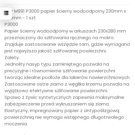
APP M991 P3000 papier ścierny wodoodporny 230mm x
280mm - 1 szt
P3000
Papier ścierny wodoodporny w arkuszach 230x280 mm
przeznaczony do szlifowania ręcznego na mokro.
Znajduje zastosowanie wszędzie tam, gdzie wymagana
jest najwyższa jakość szlifowanej powierzchni.
Zalety.
Jednolity nasyp typu zamkniętego pozwala na
precyzyjne i równomierne szlifowanie powierzchni
tworząc idealne podłoże dla lakierów nawierzchniowych.
Zastosowane ostre ziarno z węglika krzemu pozwala na
wyjątkowo efektywne szlifowanie powierzchni.
Spoiwo z żywic syntetycznych zapewnia maksymalne
zabezpieczenie przed wykruszaniem się ziarna.
Elastyczny, impregnowany papier z antypoślizgową
powierzchnią nie wymaga wstępnego długotrwałego
moczenia.