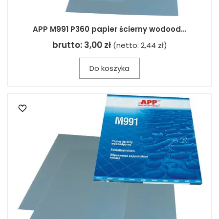
APP M991 P360 papier ścierny wodood...
brutto:
3,00 zł
(netto:
2,44 zł
)
Do koszyka